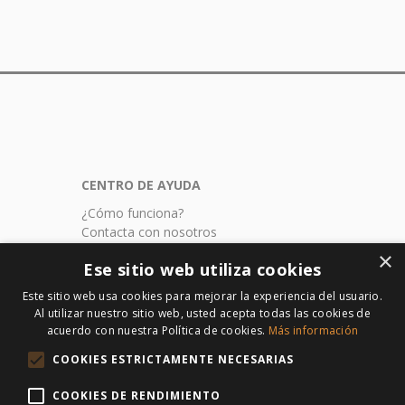
CENTRO
DE AYUDA
¿Cómo funciona?
Contacta con nosotros
Aviso legal
×
Ese sitio web utiliza cookies
Politica de privacidad
Politica de envios
Este sitio web usa cookies para mejorar la experiencia del usuario.
Formularios de seguros
Al utilizar nuestro sitio web, usted acepta todas las cookies de
acuerdo con nuestra Política de cookies.
Más información
CONTACTO
COOKIES ESTRICTAMENTE NECESARIAS
subastatuseguro.com
Av. Blas Infante 8. Planta 1º Mod. 17
COOKIES DE RENDIMIENTO