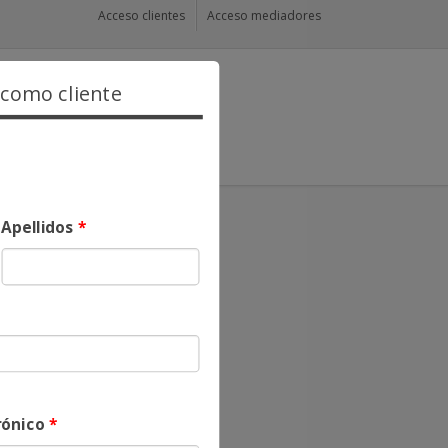
Acceso clientes
Acceso mediadores
 como cliente
Apellidos
*
rónico
*