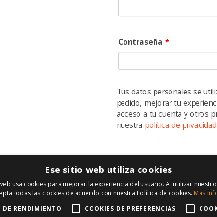
Contraseña
*
CENTRO
DE AYUDA
CONTACT
¿Cómo funciona?
subastatu
Contacta con nosotros
Av. Blas
Aviso legal
41400 Éci
Tus datos personales se util
Politica de privacidad
pedido, mejorar tu experienc
635 38 
Politica de envios
acceso a tu cuenta y otros p
Formularios de seguros
635 38 
nuestra
política de privacidad
info@su
Registrarse
Ese sitio web utiliza cookies
derechos reservados.
 web usa cookies para mejorar la experiencia del usuario. Al utilizar nuestro
epta todas las cookies de acuerdo con nuestra Política de cookies.
Más inf
S DE RENDIMIENTO
COOKIES DE PREFERENCIAS
COOK