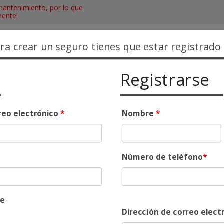
antenimiento, por lo que
mente!
ara crear un seguro tienes que estar registrado
Registrarse
unciona
Blog
Contacto
reo electrónico
*
Nombre
*
nsabilidad Civil
Número de teléfono
*
me
Dirección de correo elect