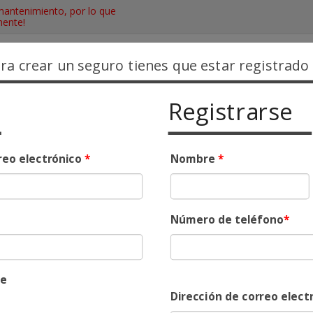
antenimiento, por lo que
mente!
ara crear un seguro tienes que estar registrado
Registrarse
unciona
Blog
Contacto
reo electrónico
*
Nombre
*
dad
Número de teléfono
*
me
Dirección de correo elect