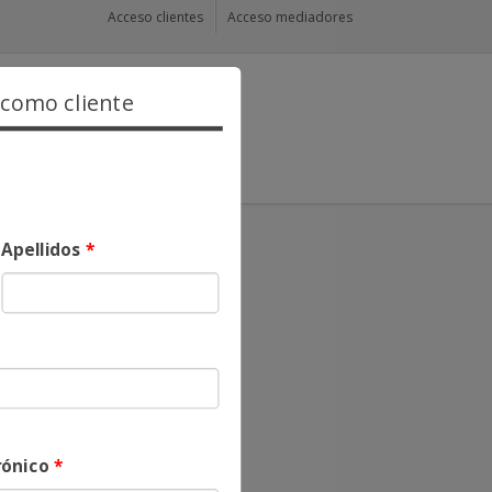
Acceso clientes
Acceso mediadores
 como cliente
Apellidos
*
rónico
*