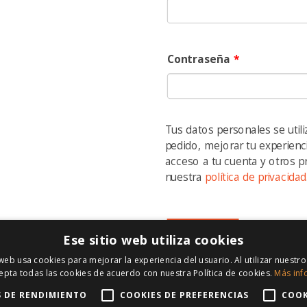
Contraseña
*
CENTRO
DE AYUDA
CONTACT
¿Cómo funciona?
subastatu
Contacta con nosotros
Av. Blas
Aviso legal
41400 Éci
Tus datos personales se util
Politica de privacidad
pedido, mejorar tu experienc
635 38 
Politica de envios
acceso a tu cuenta y otros p
Formularios de seguros
635 38 
nuestra
política de privacidad
info@su
Registrarse
Ese sitio web utiliza cookies
derechos reservados.
 web usa cookies para mejorar la experiencia del usuario. Al utilizar nuestro
epta todas las cookies de acuerdo con nuestra Política de cookies.
Más inf
S DE RENDIMIENTO
COOKIES DE PREFERENCIAS
COOK