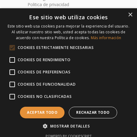
Politica de privacidad
Politica de envios
×
Ese sitio web utiliza cookies
Formularios de seguros
Este sitio web usa cookies para mejorar la experiencia del usuario.
CONTACTO
Al utilizar nuestro sitio web, usted acepta todas las cookies de
subastatuseguro.com
acuerdo con nuestra Política de cookies.
Más información
Av. Blas Infante 8. Planta 1º Mod. 17
COOKIES ESTRICTAMENTE NECESARIAS
41400 Écija / Sevilla
COOKIES DE RENDIMIENTO
635 38 86 86
635 38 86 86
COOKIES DE PREFERENCIAS
info@subastatuseguro.com
COOKIES DE FUNCIONALIDAD
COOKIES NO CLASIFICADAS
Copyright © 2023 Subastatuseguro.com. Todos los derechos
ACEPTAR TODO
RECHAZAR TODO
reservados.
MOSTRAR DETALLES
POWERED BY COOKIESCRIPT