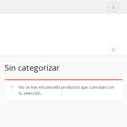
Toggle
navigati
Skip to content
Toggle
Menu
navigati
Sin categorizar
No se han encontrado productos que coincidan con
tu selección.