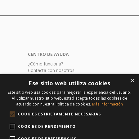
CENTRO
DE AYUDA
¿Cómo funciona?
Contacta con nosotros
Aviso legal
×
Ese sitio web utiliza cookies
Politica de privacidad
Politica de envios
Este sitio web usa cookies para mejorar la experiencia del usuario.
Formularios de seguros
Al utilizar nuestro sitio web, usted acepta todas las cookies de
acuerdo con nuestra Política de cookies.
Más información
CONTACTO
COOKIES ESTRICTAMENTE NECESARIAS
subastatuseguro.com
Av. Blas Infante 8. Planta 1º Mod. 17
COOKIES DE RENDIMIENTO
41400 Écija / Sevilla
COOKIES DE PREFERENCIAS