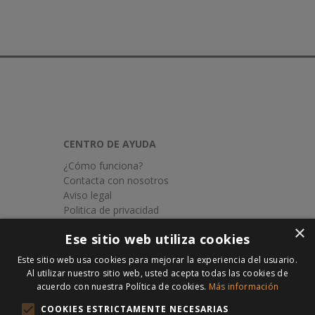
CENTRO
DE AYUDA
¿Cómo funciona?
Contacta con nosotros
Aviso legal
Politica de privacidad
Politica de envios
×
Ese sitio web utiliza cookies
Formularios de seguros
Este sitio web usa cookies para mejorar la experiencia del usuario.
CONTACTO
Al utilizar nuestro sitio web, usted acepta todas las cookies de
subastatuseguro.com
acuerdo con nuestra Política de cookies.
Más información
Av. Blas Infante 8. Planta 1º Mod. 17
COOKIES ESTRICTAMENTE NECESARIAS