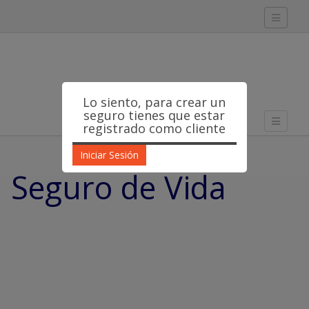
Toggle
navigati
Lo siento, para crear un
Skip to content
seguro tienes que estar
Toggle
Menu
registrado como cliente
navigati
Iniciar Sesión
Seguro de Vida